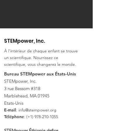
STEMpower, Inc.
À l’intérieur de chaque enfant se trouve
un scientifique. Nourrissez ce
scientifique, vous changerez le monde.
Bureau STEMpower aux États-Unis
STEMpower, Inc.
3 rue Bessom #318
Marblehead, MA 01945
Etats-Unis
E-mail
:
info@stempower.org
Téléphone
: (+1)
978-210-1055
STEMpower Éthiopie de
fice