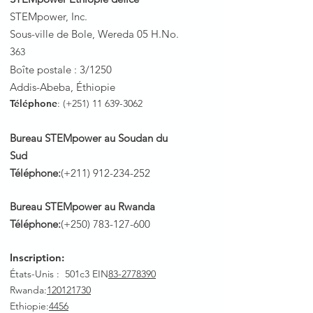
STEMpower, Inc.
Sous-ville de Bole, Wereda 05 H.No.
3
63
Boîte postale : 3/1250
Addis-Abeba, Éthiopie
Téléphone
: (+251)
11 639-3062
Bureau STEMpower au Soudan du
Sud
Téléphone:
(+211)
912-234-252
Bureau STEMpower au Rwanda
Téléphone:
(+250)
783-127-600
Inscription:
États-Unis : 501c3 EIN
83-2778390
Rwanda
:
120121730
Ethiopie:
4456