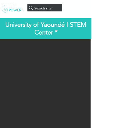
Faire un
don
University of Yaoundé I STEM
Center *