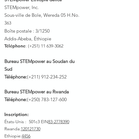
STEMpower, Inc.
Sous-ville de Bole, Wereda 05 H.No.
3
63
Boîte postale : 3/1250
Addis-Abeba, Éthiopie
Téléphone
: (+251)
11 639-3062
Bureau STEMpower au Soudan du
Sud
Téléphone:
(+211)
912-234-252
Bureau STEMpower au Rwanda
Téléphone:
(+250)
783-127-600
Inscription:
États-Unis : 501c3 EIN
83-2778390
Rwanda
:
120121730
Ethiopie:
4456