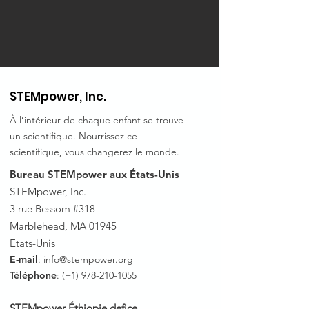
STEMpower, Inc.
À l’intérieur de chaque enfant se trouve
un scientifique. Nourrissez ce
scientifique, vous changerez le monde.
Bureau STEMpower aux États-Unis
STEMpower, Inc.
3 rue Bessom #318
Marblehead, MA 01945
Etats-Unis
E-mail
:
info@stempower.org
Téléphone
: (+1)
978-210-1055
STEMpower Éthiopie de
fice