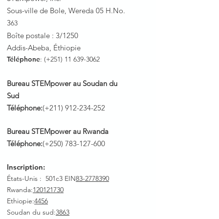
Sous-ville de Bole, Wereda 05 H.No.
3
63
Boîte postale : 3/1250
Addis-Abeba, Éthiopie
Téléphone
: (+251)
11 639-3062
Bureau STEMpower au Soudan du
Sud
Téléphone:
(+211)
912-234-252
Bureau STEMpower au Rwanda
Téléphone:
(+250)
783-127-600
Inscription:
États-Unis : 501c3 EIN
83-2778390
Rwanda
:
120121730
Ethiopie:
4456
Soudan du sud:
3863