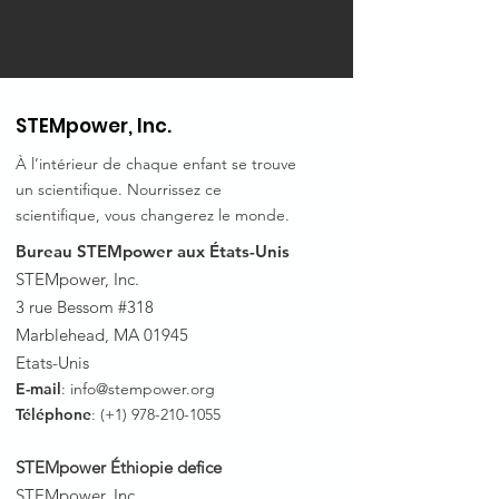
STEMpower, Inc.
À l’intérieur de chaque enfant se trouve
un scientifique. Nourrissez ce
scientifique, vous changerez le monde.
Bureau STEMpower aux États-Unis
STEMpower, Inc.
3 rue Bessom #318
Marblehead, MA 01945
Etats-Unis
E-mail
:
info@stempower.org
Téléphone
: (+1)
978-210-1055
STEMpower Éthiopie de
fice
STEMpower, Inc.