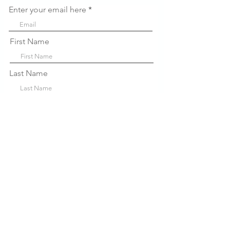
Enter your email here
First Name
Last Name
Company
Sign Up!
Liens
rapides
À propos de nous