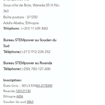
Sous-ville de Bole, Wereda 05 H.No.
3
63
Boîte postale : 3/1250
Addis-Abeba, Éthiopie
Téléphone
: (+251)
11 639-3062
Bureau STEMpower au Soudan du
Sud
Téléphone:
(+211)
912-234-252
Bureau STEMpower au Rwanda
Téléphone:
(+250)
783-127-600
Inscription:
États-Unis : 501c3 EIN
83-2778390
Rwanda
:
120121730
Ethiopie:
4456
Soudan du sud:
3863