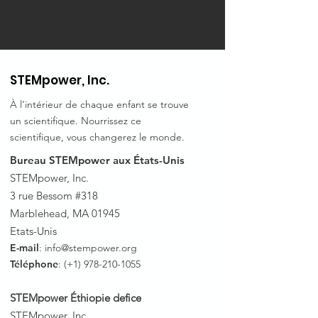
STEMpower, Inc.
À l’intérieur de chaque enfant se trouve
un scientifique. Nourrissez ce
scientifique, vous changerez le monde.
Bureau STEMpower aux États-Unis
STEMpower, Inc.
3 rue Bessom #318
Marblehead, MA 01945
Etats-Unis
E-mail
:
info@stempower.org
Téléphone
: (+1)
978-210-1055
STEMpower Éthiopie de
fice
STEMpower, Inc.