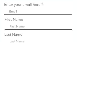
Enter your email here
First Name
Last Name
Company
Sign Up!
Liens
rapides
À propos de nous