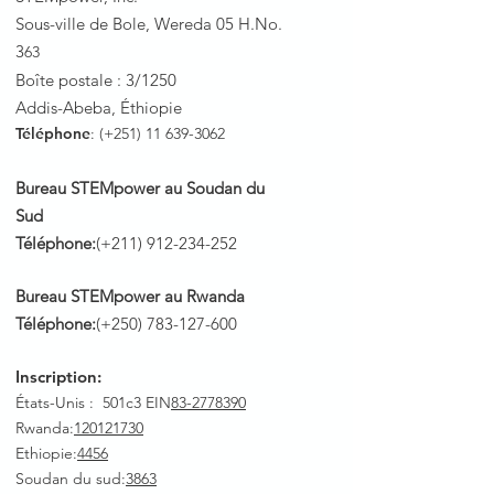
Sous-ville de Bole, Wereda 05 H.No.
3
63
Boîte postale : 3/1250
Addis-Abeba, Éthiopie
Téléphone
: (+251)
11 639-3062
Bureau STEMpower au Soudan du
Sud
Téléphone:
(+211)
912-234-252
Bureau STEMpower au Rwanda
Téléphone:
(+250)
783-127-600
Inscription:
États-Unis : 501c3 EIN
83-2778390
Rwanda
:
120121730
Ethiopie:
4456
Soudan du sud:
3863