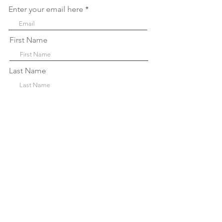
Enter your email here
First Name
Last Name
Company
Sign Up!
Liens
rapides
À propos de nous