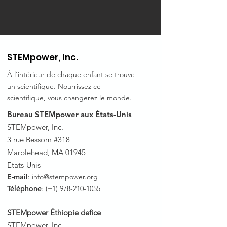
STEMpower, Inc.
À l’intérieur de chaque enfant se trouve
un scientifique. Nourrissez ce
scientifique, vous changerez le monde.
Bureau STEMpower aux États-Unis
STEMpower, Inc.
3 rue Bessom #318
Marblehead, MA 01945
Etats-Unis
E-mail
:
info@stempower.org
Téléphone
: (+1)
978-210-1055
STEMpower Éthiopie de
fice
STEMpower, Inc.