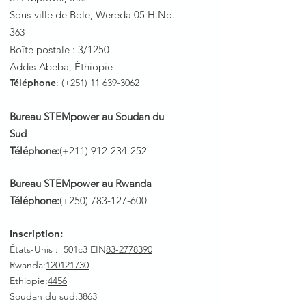
Sous-ville de Bole, Wereda 05 H.No.
3
63
Boîte postale : 3/1250
Addis-Abeba, Éthiopie
Téléphone
: (+251)
11 639-3062
Bureau STEMpower au Soudan du
Sud
Téléphone:
(+211)
912-234-252
Bureau STEMpower au Rwanda
Téléphone:
(+250)
783-127-600
Inscription:
États-Unis : 501c3 EIN
83-2778390
Rwanda
:
120121730
Ethiopie:
4456
Soudan du sud:
3863