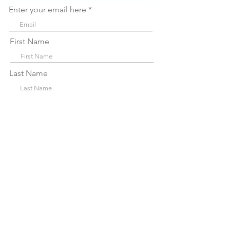
Enter your email here
First Name
Last Name
Company
Sign Up!
Liens
rapides
À propos de nous