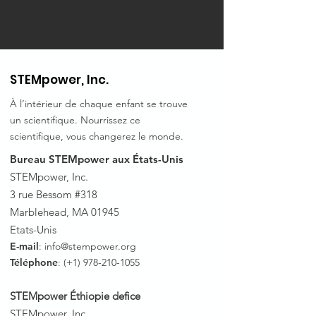
STEMpower, Inc.
À l’intérieur de chaque enfant se trouve
un scientifique. Nourrissez ce
scientifique, vous changerez le monde.
Bureau STEMpower aux États-Unis
STEMpower, Inc.
3 rue Bessom #318
Marblehead, MA 01945
Etats-Unis
E-mail
:
info@stempower.org
Téléphone
: (+1)
978-210-1055
STEMpower Éthiopie de
fice
STEMpower, Inc.