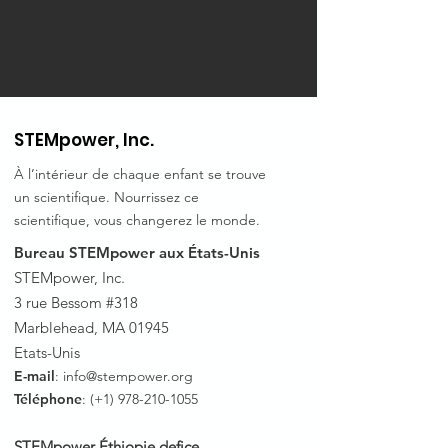
STEMpower, Inc.
À l’intérieur de chaque enfant se trouve
un scientifique. Nourrissez ce
scientifique, vous changerez le monde.
Bureau STEMpower aux États-Unis
STEMpower, Inc.
3 rue Bessom #318
Marblehead, MA 01945
Etats-Unis
E-mail
:
info@stempower.org
Téléphone
: (+1)
978-210-1055
STEMpower Éthiopie de
fice