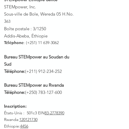
STEMpower, Inc.
Sous-ville de Bole, Wereda 05 H.No.
3
63
Boîte postale : 3/1250
Addis-Abeba, Éthiopie
Téléphone
: (+251)
11 639-3062
Bureau STEMpower au Soudan du
Sud
Téléphone:
(+211)
912-234-252
Bureau STEMpower au Rwanda
Téléphone:
(+250)
783-127-600
Inscription:
États-Unis : 501c3 EIN
83-2778390
Rwanda
:
120121730
Ethiopie:
4456