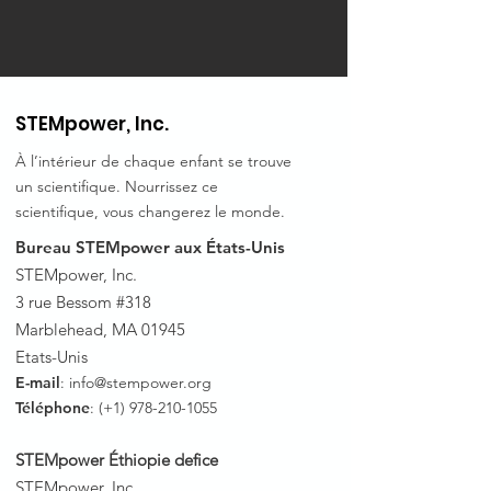
STEMpower, Inc.
À l’intérieur de chaque enfant se trouve
un scientifique. Nourrissez ce
scientifique, vous changerez le monde.
Bureau STEMpower aux États-Unis
STEMpower, Inc.
3 rue Bessom #318
Marblehead, MA 01945
Etats-Unis
E-mail
:
info@stempower.org
Téléphone
: (+1)
978-210-1055
STEMpower Éthiopie de
fice
STEMpower, Inc.