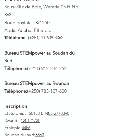
Sous-ville de Bole, Wereda 05 H.No.
3
63
Boîte postale : 3/1250
Addis-Abeba, Éthiopie
Téléphone
: (+251)
11 639-3062
Bureau STEMpower au Soudan du
Sud
Téléphone:
(+211)
912-234-252
Bureau STEMpower au Rwanda
Téléphone:
(+250)
783-127-600
Inscription:
États-Unis : 501c3 EIN
83-2778390
Rwanda
:
120121730
Ethiopie:
4456
Soudan du sud:
3863