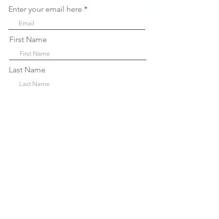
Enter your email here
First Name
Last Name
Company
Sign Up!
Liens
rapides
À propos de nous