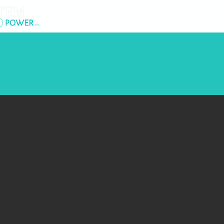
New Page
À pr