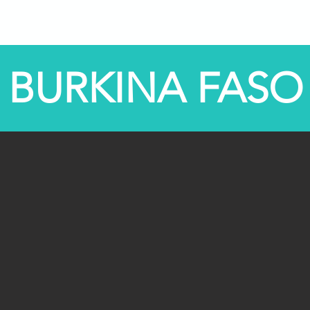
opos de nous
Programmes
Centres STEM
STE
BURKINA FASO