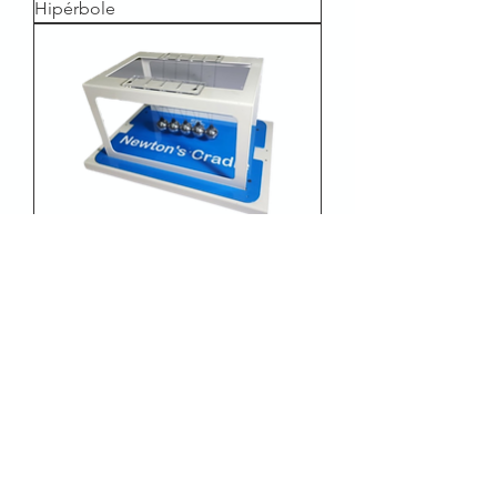
Hipérbole
Berço de Newton
STEMpower, Inc.
Dentro de cada criança há um cientista.
Alimente esse Cientista, você mudará o
mundo.
Escritório STEMpower EUA