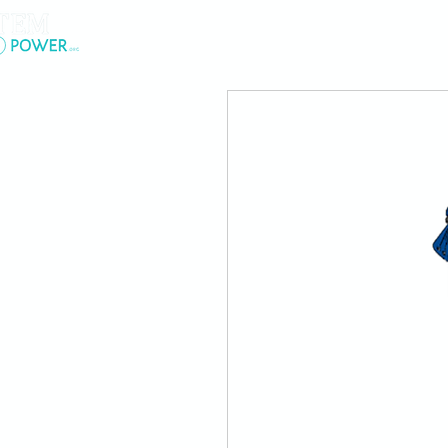
Lar
New Page
So