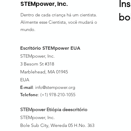
In
STEMpower, Inc.
bo
Dentro de cada criança há um cientista.
Alimente esse Cientista, você mudará o
mundo.
Escritório STEMpower EUA
STEMpower, Inc.
3 Besom St #318
Marblehead, MA 01945
EUA
E-mail
:
info@stempower.org
Telefone
: (+1) 978-210-1055
STEMpower Etiópia de
escritório
STEMpower, Inc.
Bole Sub City, Wereda 05 H.No. 3
63