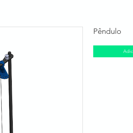
bre nós
Programas
Centros STEM
STEM-TV
Pêndulo
Adic