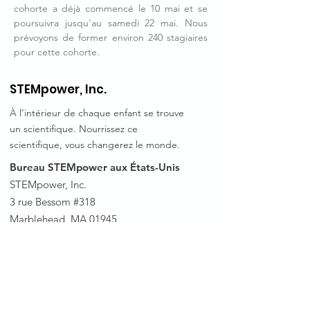
cohorte a déjà commencé le 10 mai et se
poursuivra jusqu'au samedi 22 mai. Nous
prévoyons de former environ 240 stagiaires
pour cette cohorte.
STEMpower, Inc.
À l’intérieur de chaque enfant se trouve
un scientifique. Nourrissez ce
scientifique, vous changerez le monde.
Bureau STEMpower aux États-Unis
STEMpower, Inc.
3 rue Bessom #318
Marblehead, MA 01945
Etats-Unis
E-mail
:
info@stempower.org
Téléphone
: (+1)
978-210-1055
STEMpower Éthiopie de
fice