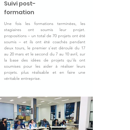
Suivi post-
formation
Une fois les formations terminées, les
stagiaires ont soumis leur projet.
propositions – un total de 70 projets ont été
soumis – et ils ont été coachés pendant
deux tours, le premier s'est déroulé du 17
au 20 mars et le second du 7 au 10 avril, sur
la base des idées de projets qu'ils ont
soumises pour les aider à réaliser leurs
projets. plus réalisable et en faire une
véritable entreprise.