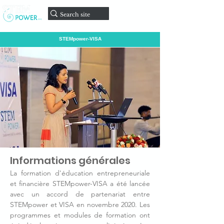
Faire un
don
STEMpower-VISA
Informations générales
La formation d'éducation entrepreneuriale
et financière STEMpower-VISA a été lancée
avec un accord de partenariat entre
STEMpower et VISA en novembre 2020. Les
programmes et modules de formation ont