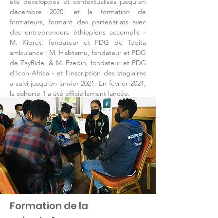
été développés et contextualisés jusqu'en
décembre 2020, et la formation de
formateurs, formant des partenariats avec
des entrepreneurs éthiopiens accomplis -
M. Kibret, fondateur et PDG de Tebita
ambulance ; M. Habtamu, fondateur et PDG
de ZayRide, & M. Ezedin, fondateur et PDG
d'Icon-Africa - et l'inscription des stagiaires
a suivi jusqu'en janvier 2021. En février 2021,
la cohorte 1 a été officiellement lancée.
Formation de la