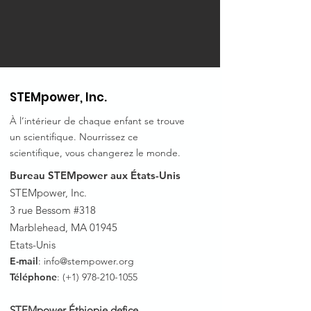
STEMpower, Inc.
À l’intérieur de chaque enfant se trouve
un scientifique. Nourrissez ce
scientifique, vous changerez le monde.
Bureau STEMpower aux États-Unis
STEMpower, Inc.
3 rue Bessom #318
Marblehead, MA 01945
Etats-Unis
E-mail
:
info@stempower.org
Téléphone
: (+1)
978-210-1055
STEMpower Éthiopie de
fice