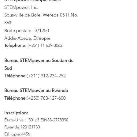
STEMpower, Inc.
Sous-ville de Bole, Wereda 05 H.No.
3
63
Boîte postale : 3/1250
Addis-Abeba, Éthiopie
Téléphone
: (+251)
11 639-3062
Bureau STEMpower au Soudan du
Sud
Téléphone:
(+211)
912-234-252
Bureau STEMpower au Rwanda
Téléphone:
(+250)
783-127-600
Inscription:
États-Unis : 501c3 EIN
83-2778390
Rwanda
:
120121730
Ethiopie:
4456