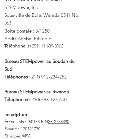
STEMpower, Inc.
Sous-ville de Bole, Wereda 05 H.No.
3
63
Boîte postale : 3/1250
Addis-Abeba, Éthiopie
Téléphone
: (+251)
11 639-3062
Bureau STEMpower au Soudan du
Sud
Téléphone:
(+211)
912-234-252
Bureau STEMpower au Rwanda
Téléphone:
(+250)
783-127-600
Inscription:
États-Unis : 501c3 EIN
83-2778390
Rwanda
:
120121730
Ethiopie:
4456