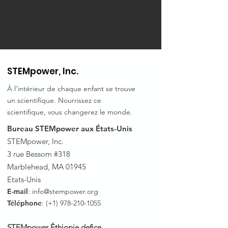
STEMpower, Inc.
À l’intérieur de chaque enfant se trouve
un scientifique. Nourrissez ce
scientifique, vous changerez le monde.
Bureau STEMpower aux États-Unis
STEMpower, Inc.
3 rue Bessom #318
Marblehead, MA 01945
Etats-Unis
E-mail
:
info@stempower.org
Téléphone
: (+1)
978-210-1055
STEMpower Éthiopie de
fice