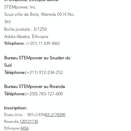
STEMpower, Inc.
Sous-ville de Bole, Wereda 05 H.No.
3
63
Boîte postale : 3/1250
Addis-Abeba, Éthiopie
Téléphone
: (+251)
11 639-3062
Bureau STEMpower au Soudan du
Sud
Téléphone:
(+211)
912-234-252
Bureau STEMpower au Rwanda
Téléphone:
(+250)
783-127-600
Inscription:
États-Unis : 501c3 EIN
83-2778390
Rwanda
:
120121730
Ethiopie:
4456