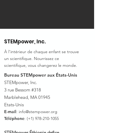
STEMpower, Inc.
À l’intérieur de chaque enfant se trouve
un scientifique. Nourrissez ce
scientifique, vous changerez le monde.
Bureau STEMpower aux États-Unis
STEMpower, Inc.
3 rue Bessom #318
Marblehead, MA 01945
Etats-Unis
E-mail
:
info@stempower.org
Téléphone
: (+1)
978-210-1055
STEMpower Éthiopie de
fice