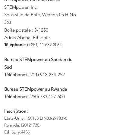
STEMpower, Inc.
Sous-ville de Bole, Wereda 05 H.No.
3
63
Boîte postale : 3/1250
Addis-Abeba, Éthiopie
Téléphone
: (+251)
11 639-3062
Bureau STEMpower au Soudan du
Sud
Téléphone:
(+211)
912-234-252
Bureau STEMpower au Rwanda
Téléphone:
(+250)
783-127-600
Inscription:
États-Unis : 501c3 EIN
83-2778390
Rwanda
:
120121730
Ethiopie:
4456