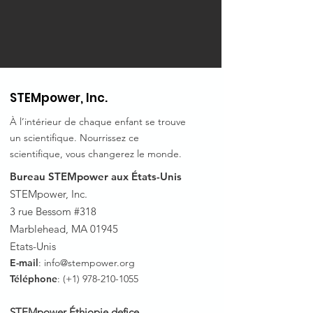
STEMpower, Inc.
À l’intérieur de chaque enfant se trouve
un scientifique. Nourrissez ce
scientifique, vous changerez le monde.
Bureau STEMpower aux États-Unis
STEMpower, Inc.
3 rue Bessom #318
Marblehead, MA 01945
Etats-Unis
E-mail
:
info@stempower.org
Téléphone
: (+1)
978-210-1055
STEMpower Éthiopie de
fice