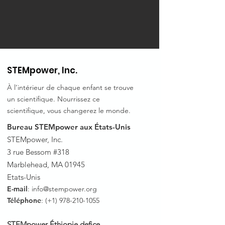
STEMpower, Inc.
À l’intérieur de chaque enfant se trouve
un scientifique. Nourrissez ce
scientifique, vous changerez le monde.
Bureau STEMpower aux États-Unis
STEMpower, Inc.
3 rue Bessom #318
Marblehead, MA 01945
Etats-Unis
E-mail
:
info@stempower.org
Téléphone
: (+1)
978-210-1055
STEMpower Éthiopie de
fice