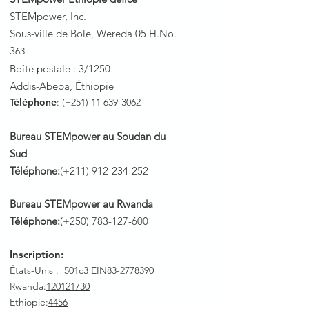
STEMpower, Inc.
Sous-ville de Bole, Wereda 05 H.No.
3
63
Boîte postale : 3/1250
Addis-Abeba, Éthiopie
Téléphone
: (+251)
11 639-3062
Bureau STEMpower au Soudan du
Sud
Téléphone:
(+211)
912-234-252
Bureau STEMpower au Rwanda
Téléphone:
(+250)
783-127-600
Inscription:
États-Unis : 501c3 EIN
83-2778390
Rwanda
:
120121730
Ethiopie:
4456