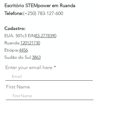
Escritório STEMpower em Ruanda
Telefone:
(+250)
783-127-600
Cadastro:
EUA: 501c3 EIN
83-2778390
Ruanda
:
120121730
Etiópia:
4456
Sudão do Sul:
3863
Enter your email here
First Name
Last Name
Company