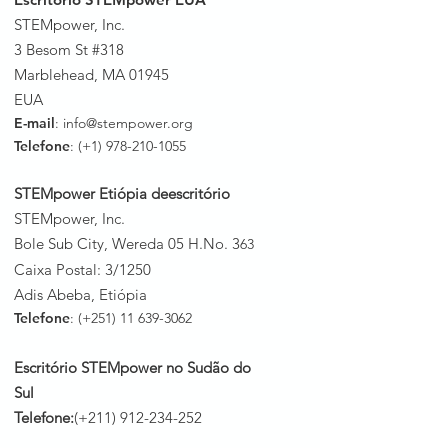
STEMpower, Inc.
3 Besom St #318
Marblehead, MA 01945
EUA
E-mail
:
info@stempower.org
Telefone
: (+1)
978-210-1055
STEMpower Etiópia de
escritório
STEMpower, Inc.
Bole Sub City, Wereda 05 H.No. 3
63
Caixa Postal: 3/1250
Adis Abeba, Etiópia
Telefone
: (+251)
11 639-3062
Escritório STEMpower no Sudão do
Sul
Telefone:
(+211)
912-234-252