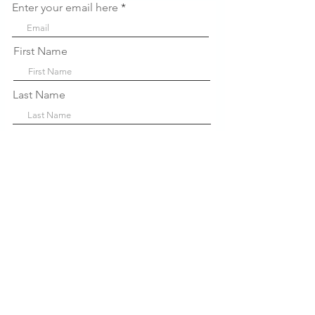
Enter your email here
First Name
Last Name
Company
Sign Up!
Links
Rápidos
Sobre nós
P
projetos