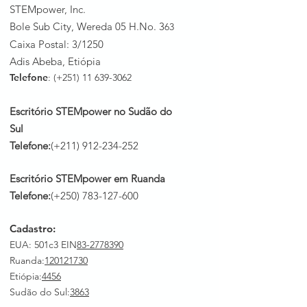
STEMpower, Inc.
Bole Sub City, Wereda 05 H.No. 3
63
Caixa Postal: 3/1250
Adis Abeba, Etiópia
Telefone
: (+251)
11 639-3062
Escritório STEMpower no Sudão do
Sul
Telefone:
(+211)
912-234-252
Escritório STEMpower em Ruanda
Telefone:
(+250)
783-127-600
Cadastro:
EUA: 501c3 EIN
83-2778390
Ruanda
:
120121730
Etiópia:
4456
Sudão do Sul:
3863