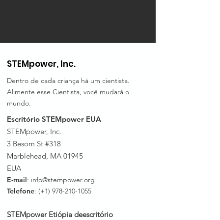
STEMpower, Inc.
Dentro de cada criança há um cientista.
Alimente esse Cientista, você mudará o
mundo.
Escritório STEMpower EUA
STEMpower, Inc.
3 Besom St #318
Marblehead, MA 01945
EUA
E-mail
:
info@stempower.org
Telefone
: (+1)
978-210-1055
STEMpower Etiópia de
escritório