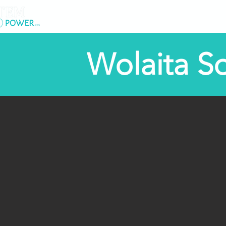
Lar
New Page
So
Wolaita S