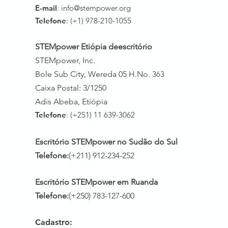
E-mail
:
info@stempower.org
Telefone
: (+1) 978-210-1055
STEMpower Etiópia de
escritório
STEMpower, Inc.
Bole Sub City, Wereda 05 H.No. 3
63
Caixa Postal: 3/1250
Adis Abeba, Etiópia
Telefone
: (+251) 11 639-3062
Escritório STEMpower no Sudão do Sul
Telefone:
(+211) 912-234-252
Escritório STEMpower em Ruanda
Telefone:
(+250) 783-127-600
Cadastro: