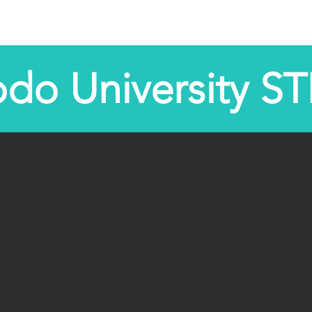
bre nós
Programas
Centros STEM
STEM-TV
odo University S