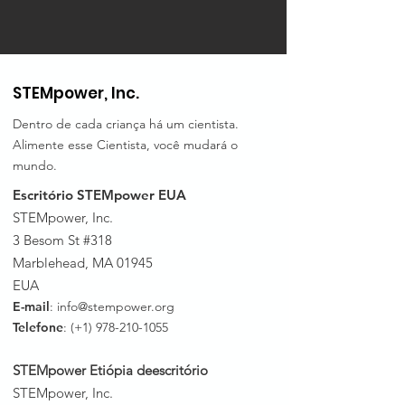
STEMpower, Inc.
Dentro de cada criança há um cientista.
Alimente esse Cientista, você mudará o
mundo.
Escritório STEMpower EUA
STEMpower, Inc.
3 Besom St #318
Marblehead, MA 01945
EUA
E-mail
:
info@stempower.org
Telefone
: (+1)
978-210-1055
STEMpower Etiópia de
escritório
STEMpower, Inc.