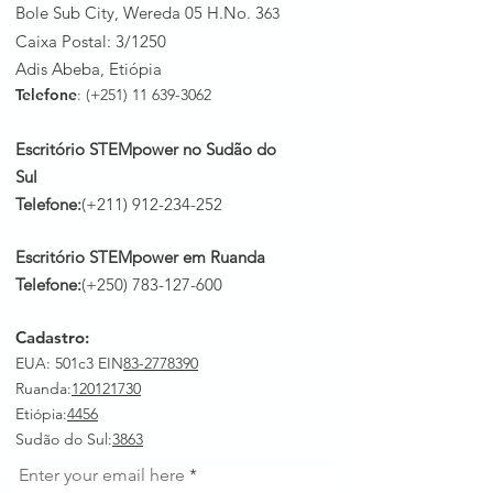
Bole Sub City, Wereda 05 H.No. 3
63
Caixa Postal: 3/1250
Adis Abeba, Etiópia
Telefone
: (+251)
11 639-3062
Escritório STEMpower no Sudão do
Sul
Telefone:
(+211)
912-234-252
Escritório STEMpower em Ruanda
Telefone:
(+250)
783-127-600
Cadastro:
EUA: 501c3 EIN
83-2778390
Ruanda
:
120121730
Etiópia:
4456
Sudão do Sul:
3863
Enter your email here