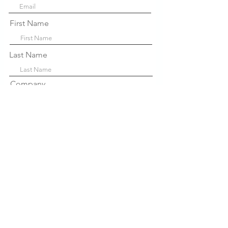
First Name
Last Name
Company
Sign Up!
Links
Rápidos
Sobre nós
P
projetos