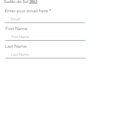
Sudão do Sul:
3863
Enter your email here
First Name
Last Name
Company
Sign Up!
Links
Rápidos
Sobre nós