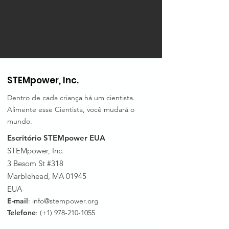
STEMpower, Inc.
Dentro de cada criança há um cientista.
Alimente esse Cientista, você mudará o
mundo.
Escritório STEMpower EUA
STEMpower, Inc.
3 Besom St #318
Marblehead, MA 01945
EUA
E-mail
:
info@stempower.org
Telefone
: (+1)
978-210-1055