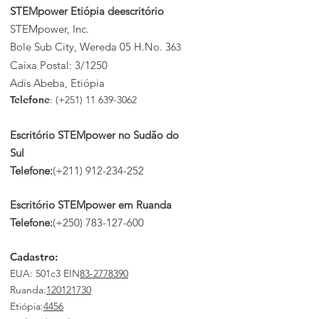
STEMpower Etiópia de
escritório
STEMpower, Inc.
Bole Sub City, Wereda 05 H.No. 3
63
Caixa Postal: 3/1250
Adis Abeba, Etiópia
Telefone
: (+251)
11 639-3062
Escritório STEMpower no Sudão do
Sul
Telefone:
(+211)
912-234-252
Escritório STEMpower em Ruanda
Telefone:
(+250)
783-127-600
Cadastro:
EUA: 501c3 EIN
83-2778390
Ruanda
:
120121730
Etiópia:
4456