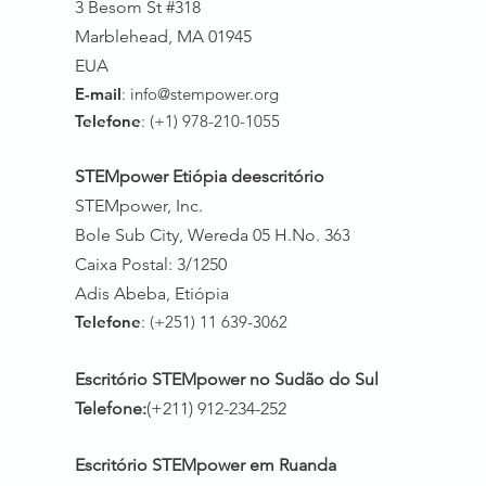
3 Besom St #318
Marblehead, MA 01945
EUA
E-mail
:
info@stempower.org
Telefone
: (+1) 978-210-1055
STEMpower Etiópia de
escritório
STEMpower, Inc.
Bole Sub City, Wereda 05 H.No. 3
63
Caixa Postal: 3/1250
Adis Abeba, Etiópia
Telefone
: (+251) 11 639-3062
Escritório STEMpower no Sudão do Sul
Telefone:
(+211) 912-234-252
Escritório STEMpower em Ruanda