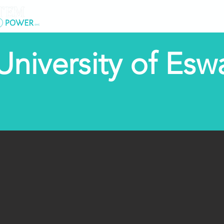
Lar
New Pag
University of E