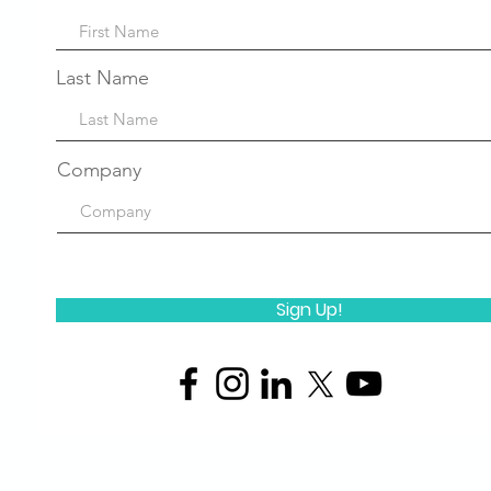
Last Name
Company
Sign Up!