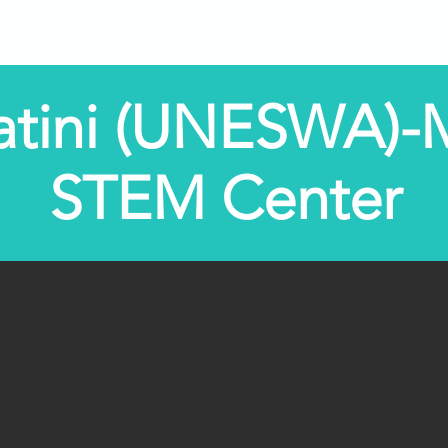
e
Sobre nós
Programas
Centros STEM
STE
swatini (UNESWA
STEM Center