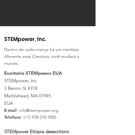
STEMpower, Inc.
Dentro de cada criança há um cientista.
Alimente esse Cientista, você mudará o
mundo.
Escritório STEMpower EUA
STEMpower, Inc.
3 Besom St #318
Marblehead, MA 01945
EUA
E-mail
:
info@stempower.org
Telefone
: (+1)
978-210-1055
STEMpower Etiópia de
escritório