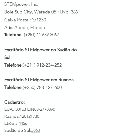
STEMpower, Inc.
Bole Sub City, Wereda 05 H.No. 3
63
Caixa Postal: 3/1250
Adis Abeba, Etiópia
Telefone
: (+251)
11 639-3062
Escritório STEMpower no Sudão do
Sul
Telefone:
(+211)
912-234-252
Escritório STEMpower em Ruanda
Telefone:
(+250)
783-127-600
Cadastro:
EUA: 501c3 EIN
83-2778390
Ruanda
:
120121730
Etiópia:
4456
Sudão do Sul:
3863