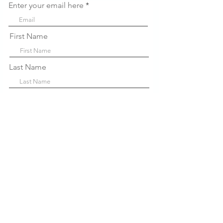
Enter your email here
First Name
Last Name
Company
Sign Up!
Links
Rápidos
Sobre nós
P
projetos