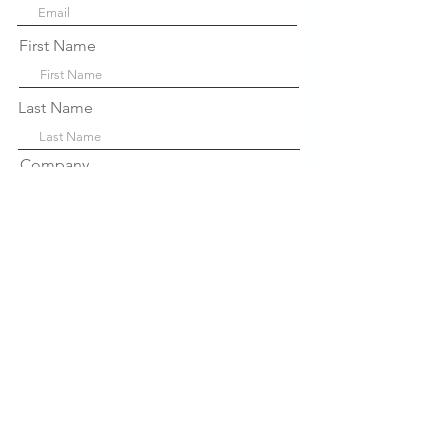
First Name
Last Name
Company
Sign Up!
Links
Rápidos
Sobre nós
P
projetos