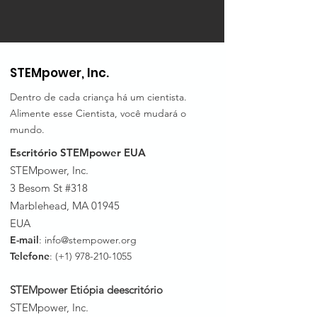
STEMpower, Inc.
Dentro de cada criança há um cientista.
Alimente esse Cientista, você mudará o
mundo.
Escritório STEMpower EUA
STEMpower, Inc.
3 Besom St #318
Marblehead, MA 01945
EUA
E-mail
:
info@stempower.org
Telefone
: (+1)
978-210-1055
STEMpower Etiópia de
escritório
STEMpower, Inc.