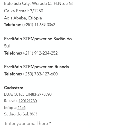
Bole Sub City, Wereda 05 H.No. 3
63
Caixa Postal: 3/1250
Adis Abeba, Etiópia
Telefone
: (+251)
11 639-3062
Escritório STEMpower no Sudão do
Sul
Telefone:
(+211)
912-234-252
Escritório STEMpower em Ruanda
Telefone:
(+250)
783-127-600
Cadastro:
EUA: 501c3 EIN
83-2778390
Ruanda
:
120121730
Etiópia:
4456
Sudão do Sul:
3863
Enter your email here