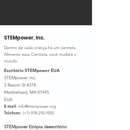
STEMpower, Inc.
Dentro de cada criança há um cientista.
Alimente esse Cientista, você mudará o
mundo.
Escritório STEMpower EUA
STEMpower, Inc.
3 Besom St #318
Marblehead, MA 01945
EUA
E-mail
:
info@stempower.org
Telefone
: (+1)
978-210-1055
STEMpower Etiópia de
escritório