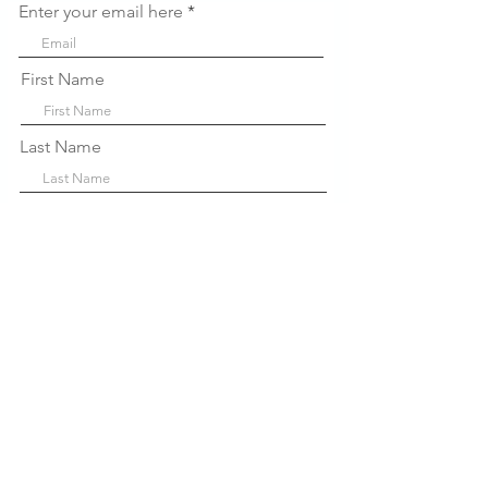
Enter your email here
First Name
Last Name
Company
Sign Up!
Links
Rápidos
Sobre nós
P
projetos