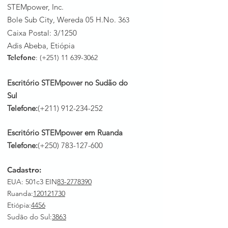
STEMpower, Inc.
Bole Sub City, Wereda 05 H.No. 3
63
Caixa Postal: 3/1250
Adis Abeba, Etiópia
Telefone
: (+251)
11 639-3062
Escritório STEMpower no Sudão do
Sul
Telefone:
(+211)
912-234-252
Escritório STEMpower em Ruanda
Telefone:
(+250)
783-127-600
Cadastro:
EUA: 501c3 EIN
83-2778390
Ruanda
:
120121730
Etiópia:
4456
Sudão do Sul:
3863