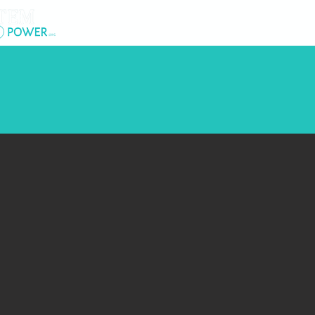
Lar
New Page
So