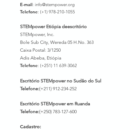
E-mail
:
info@stempower.org
Telefone
: (+1) 978-210-1055
STEMpower Etiópia de
escritório
STEMpower, Inc.
Bole Sub City, Wereda 05 H.No. 3
63
Caixa Postal: 3/1250
Adis Abeba, Etiópia
Telefone
: (+251) 11 639-3062
Escritório STEMpower no Sudão do Sul
Telefone:
(+211) 912-234-252
Escritório STEMpower em Ruanda
Telefone:
(+250) 783-127-600
Cadastro: