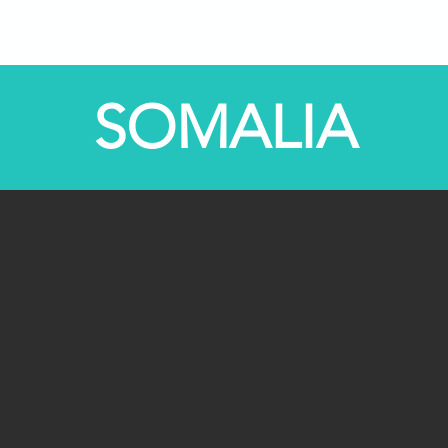
bre nós
Programas
Centros STEM
STEM-TV
SOMALIA