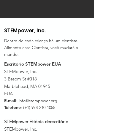
STEMpower, Inc.
Dentro de cada criança há um cientista.
Alimente esse Cientista, você mudará o
mundo.
Escritório STEMpower EUA
STEMpower, Inc.
3 Besom St #318
Marblehead, MA 01945
EUA
E-mail
:
info@stempower.org
Telefone
: (+1)
978-210-1055
STEMpower Etiópia de
escritório
STEMpower, Inc.