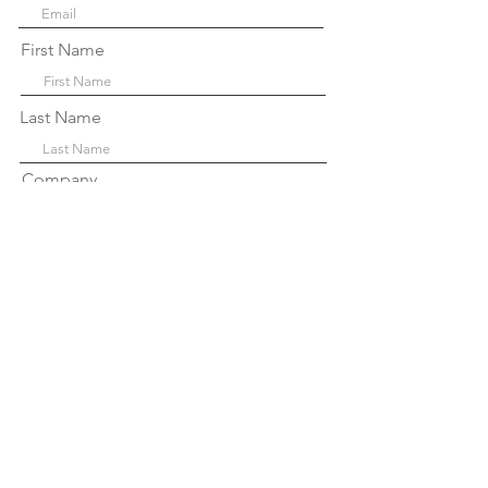
First Name
Last Name
Company
Sign Up!
Links
Rápidos
Sobre nós
P
projetos