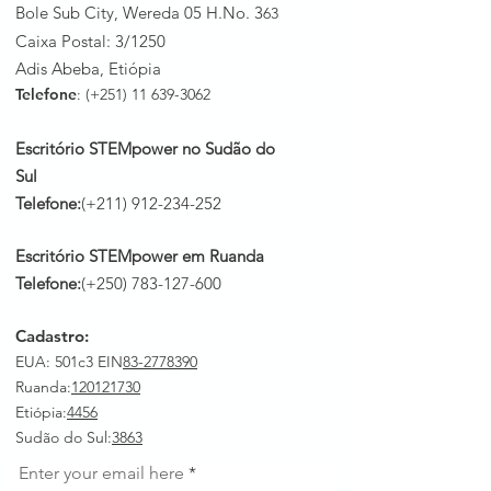
Bole Sub City, Wereda 05 H.No. 3
63
Caixa Postal: 3/1250
Adis Abeba, Etiópia
Telefone
: (+251)
11 639-3062
Escritório STEMpower no Sudão do
Sul
Telefone:
(+211)
912-234-252
Escritório STEMpower em Ruanda
Telefone:
(+250)
783-127-600
Cadastro:
EUA: 501c3 EIN
83-2778390
Ruanda
:
120121730
Etiópia:
4456
Sudão do Sul:
3863
Enter your email here