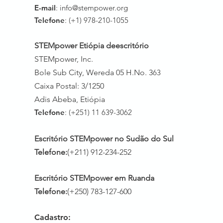
E-mail
:
info@stempower.org
Telefone
: (+1) 978-210-1055
STEMpower Etiópia de
escritório
STEMpower, Inc.
Bole Sub City, Wereda 05 H.No. 3
63
Caixa Postal: 3/1250
Adis Abeba, Etiópia
Telefone
: (+251) 11 639-3062
Escritório STEMpower no Sudão do Sul
Telefone:
(+211) 912-234-252
Escritório STEMpower em Ruanda
Telefone:
(+250) 783-127-600
Cadastro: