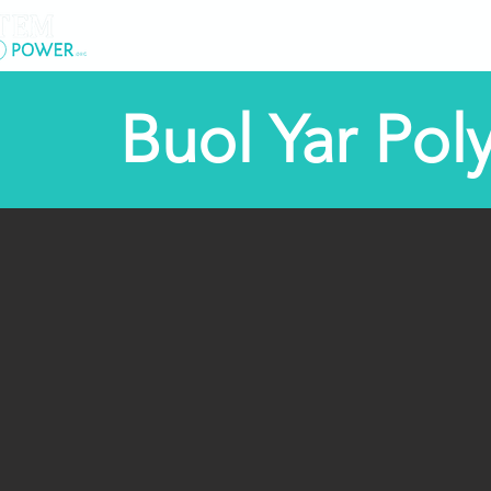
Lar
New Pag
Buol Yar Pol