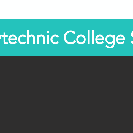
e
Sobre nós
Programas
Centros STEM
STE
ytechnic Colleg