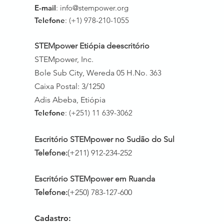
E-mail
:
info@stempower.org
Telefone
: (+1) 978-210-1055
STEMpower Etiópia de
escritório
STEMpower, Inc.
Bole Sub City, Wereda 05 H.No. 3
63
Caixa Postal: 3/1250
Adis Abeba, Etiópia
Telefone
: (+251) 11 639-3062
Escritório STEMpower no Sudão do Sul
Telefone:
(+211) 912-234-252
Escritório STEMpower em Ruanda
Telefone:
(+250) 783-127-600
Cadastro: