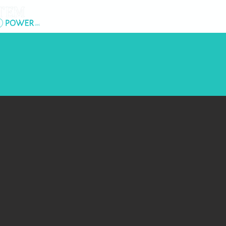
Lar
New Page
So