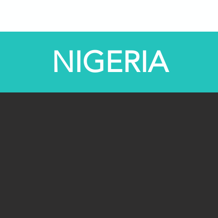
bre nós
Programas
Centros STEM
STEM-TV
NIGERIA