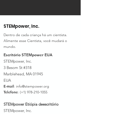
STEMpower, Inc.
Dentro de cada criança há um cientista.
Alimente esse Cientista, você mudará o
mundo.
Escritório STEMpower EUA
STEMpower, Inc.
3 Besom St #318
Marblehead, MA 01945
EUA
E-mail
:
info@stempower.org
Telefone
: (+1)
978-210-1055
STEMpower Etiópia de
escritório
STEMpower, Inc.