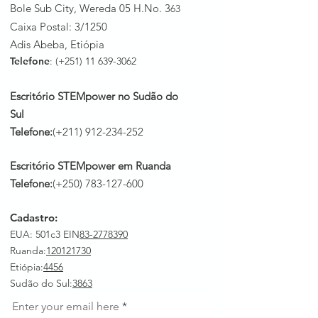
Bole Sub City, Wereda 05 H.No. 3
63
Caixa Postal: 3/1250
Adis Abeba, Etiópia
Telefone
: (+251)
11 639-3062
Escritório STEMpower no Sudão do
Sul
Telefone:
(+211)
912-234-252
Escritório STEMpower em Ruanda
Telefone:
(+250)
783-127-600
Cadastro:
EUA: 501c3 EIN
83-2778390
Ruanda
:
120121730
Etiópia:
4456
Sudão do Sul:
3863
Enter your email here