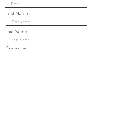
First Name
Last Name
Company
Sign Up!
Links
Rápidos
Sobre nós
P
projetos