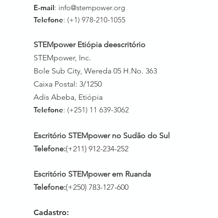
E-mail
:
info@stempower.org
Telefone
: (+1) 978-210-1055
STEMpower Etiópia de
escritório
STEMpower, Inc.
Bole Sub City, Wereda 05 H.No. 3
63
Caixa Postal: 3/1250
Adis Abeba, Etiópia
Telefone
: (+251) 11 639-3062
Escritório STEMpower no Sudão do Sul
Telefone:
(+211) 912-234-252
Escritório STEMpower em Ruanda
Telefone:
(+250) 783-127-600
Cadastro: