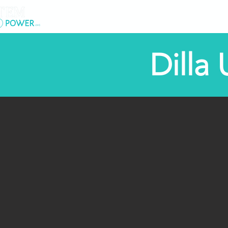
Lar
New Page
So
Dilla