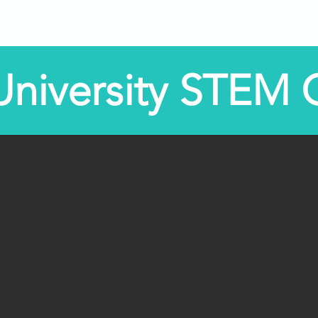
bre nós
Programas
Centros STEM
STEM-TV
 University STEM 