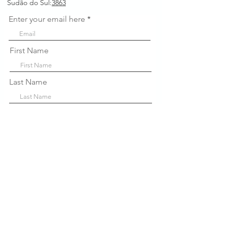
Sudão do Sul:
3863
Enter your email here
First Name
Last Name
Company
Sign Up!
Links
Rápidos
Sobre nós