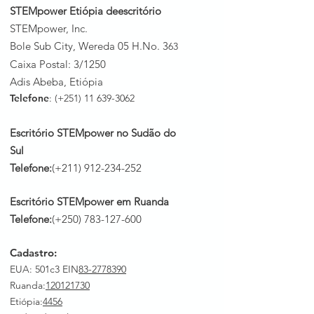
STEMpower Etiópia de
escritório
STEMpower, Inc.
Bole Sub City, Wereda 05 H.No. 3
63
Caixa Postal: 3/1250
Adis Abeba, Etiópia
Telefone
: (+251)
11 639-3062
Escritório STEMpower no Sudão do
Sul
Telefone:
(+211)
912-234-252
Escritório STEMpower em Ruanda
Telefone:
(+250)
783-127-600
Cadastro:
EUA: 501c3 EIN
83-2778390
Ruanda
:
120121730
Etiópia:
4456