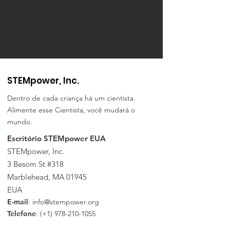
STEMpower, Inc.
Dentro de cada criança há um cientista.
Alimente esse Cientista, você mudará o
mundo.
Escritório STEMpower EUA
STEMpower, Inc.
3 Besom St #318
Marblehead, MA 01945
EUA
E-mail
:
info@stempower.org
Telefone
: (+1)
978-210-1055