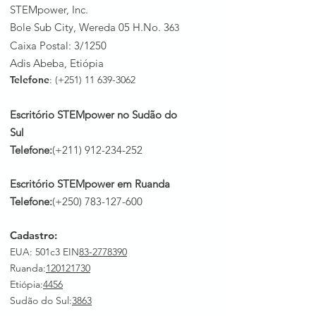
STEMpower, Inc.
Bole Sub City, Wereda 05 H.No. 3
63
Caixa Postal: 3/1250
Adis Abeba, Etiópia
Telefone
: (+251)
11 639-3062
Escritório STEMpower no Sudão do
Sul
Telefone:
(+211)
912-234-252
Escritório STEMpower em Ruanda
Telefone:
(+250)
783-127-600
Cadastro:
EUA: 501c3 EIN
83-2778390
Ruanda
:
120121730
Etiópia:
4456
Sudão do Sul:
3863