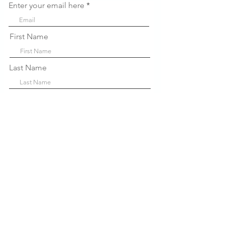
Enter your email here
First Name
Last Name
Company
Sign Up!
Links
Rápidos
Sobre nós
P
projetos