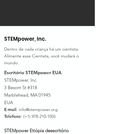
STEMpower, Inc.
Dentro de cada criança há um cientista.
Alimente esse Cientista, você mudará o
mundo.
Escritório STEMpower EUA
STEMpower, Inc.
3 Besom St #318
Marblehead, MA 01945
EUA
E-mail
:
info@stempower.org
Telefone
: (+1)
978-210-1055
STEMpower Etiópia de
escritório