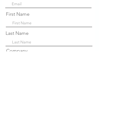
First Name
Last Name
Company
Sign Up!
Links
Rápidos
Sobre nós
P
projetos