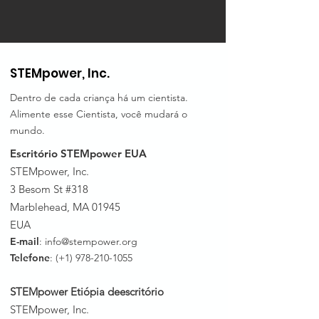
STEMpower, Inc.
Dentro de cada criança há um cientista.
Alimente esse Cientista, você mudará o
mundo.
Escritório STEMpower EUA
STEMpower, Inc.
3 Besom St #318
Marblehead, MA 01945
EUA
E-mail
:
info@stempower.org
Telefone
: (+1)
978-210-1055
STEMpower Etiópia de
escritório
STEMpower, Inc.