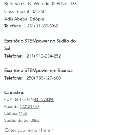
Bole Sub City, Wereda 05 H.No. 3
63
Caixa Postal: 3/1250
Adis Abeba, Etiópia
Telefone
: (+251)
11 639-3062
Escritório STEMpower no Sudão do
Sul
Telefone:
(+211)
912-234-252
Escritório STEMpower em Ruanda
Telefone:
(+250)
783-127-600
Cadastro:
EUA: 501c3 EIN
83-2778390
Ruanda
:
120121730
Etiópia:
4456
Sudão do Sul:
3863
Enter your email here