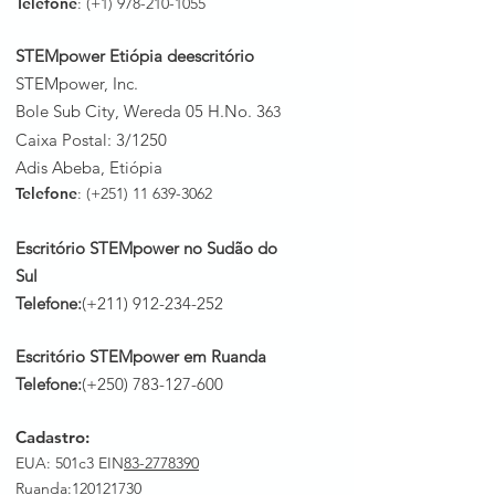
Telefone
: (+1)
978-210-1055
STEMpower Etiópia de
escritório
STEMpower, Inc.
Bole Sub City, Wereda 05 H.No. 3
63
Caixa Postal: 3/1250
Adis Abeba, Etiópia
Telefone
: (+251)
11 639-3062
Escritório STEMpower no Sudão do
Sul
Telefone:
(+211)
912-234-252
Escritório STEMpower em Ruanda
Telefone:
(+250)
783-127-600
Cadastro:
EUA: 501c3 EIN
83-2778390
Ruanda
:
120121730