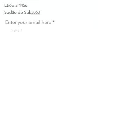
Etiópia:
4456
Sudão do Sul:
3863
Enter your email here
First Name
Last Name
Company
Sign Up!
Links
Rápidos